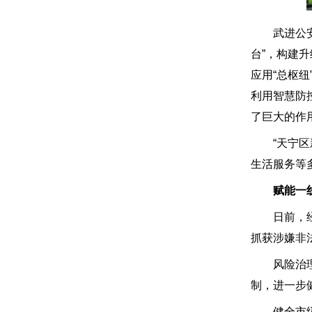
武进公安分
台”，构建
应用“总枢
利用智慧防
了巨大的作
“天宁区新
生活服务等
赋能一
日前，经开
抓获涉嫌非
风险治理是
制，进一步
健全市级层