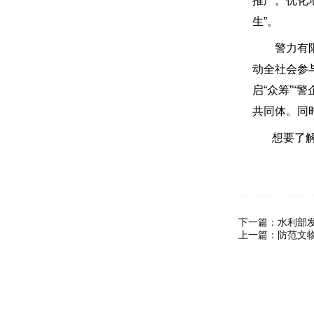
推广。优化
生”。
警力有限，
动全社会参
启“众筹”“
共同体。同
想要了解
下一篇：
水利部
上一篇：
防范文物