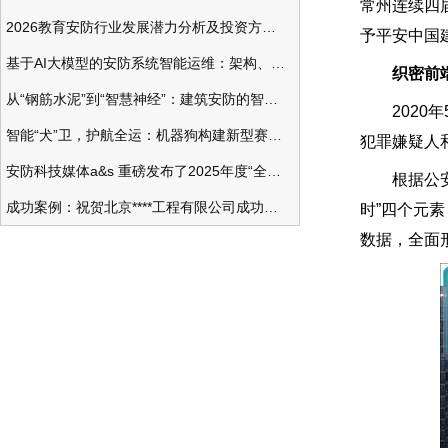
常州连续四届
2026教育安防行业发展潜力分析及投资方向研究
予平安中国
基于AI大模型的安防系统智能运维：架构、应用与前瞻
织密前
从“钢筋水泥”到“智慧神经”：建筑安防的智能化变革
2020年5
智能“犬”卫，护航全运：机器狗构建新型赛事安防体系
犯罪嫌疑人
安防科技媒体a&s 重磅发布了2025年度“全球安防50强”榜单
根据公安部
成功案例：祝贺北京****工程有限公司成功办理安防工程企业资质一级
时”四个元
数据，全面