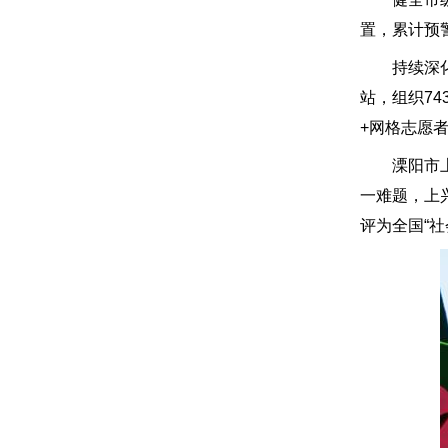
置，累计预
持续深化“
站，组织74
+网格志愿者
溧阳市上兴
一难题，上
评为全国“