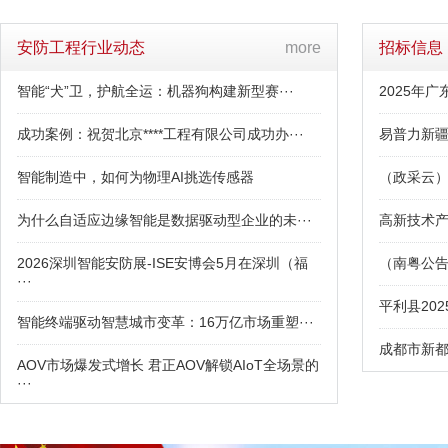
安防工程行业动态
more
招标信息
智能“犬”卫，护航全运：机器狗构建新型赛···
2025年
成功案例：祝贺北京****工程有限公司成功办···
易普力新疆
智能制造中，如何为物理AI挑选传感器
（政采云）
为什么自适应边缘智能是数据驱动型企业的未···
高新技术产
2026深圳智能安防展-ISE安博会5月在深圳（福
（南粤公告
···
平利县20
智能终端驱动智慧城市变革：16万亿市场重塑···
成都市新都
AOV市场爆发式增长 君正AOV解锁AIoT全场景的
···