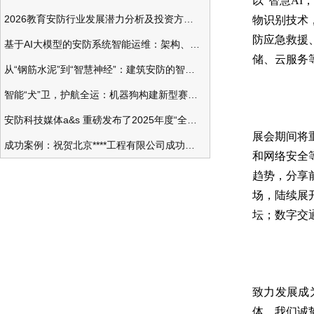
以“智慧A
2026教育安防行业发展潜力分析及投资方向研究
物识别技术
防应急救援
基于AI大模型的安防系统智能运维：架构、应用与前瞻
储、云服务
从“钢筋水泥”到“智慧神经”：建筑安防的智能化变革
智能“犬”卫，护航全运：机器狗构建新型赛事安防体系
安防科技媒体a&s 重磅发布了2025年度“全球安防50强”榜单
展会期间将
成功案例：祝贺北京****工程有限公司成功办理安防工程企业资质一级
和网络安全
趋势，分享
场，陆续展
坛；数字交
致力发展成
体。我们诚