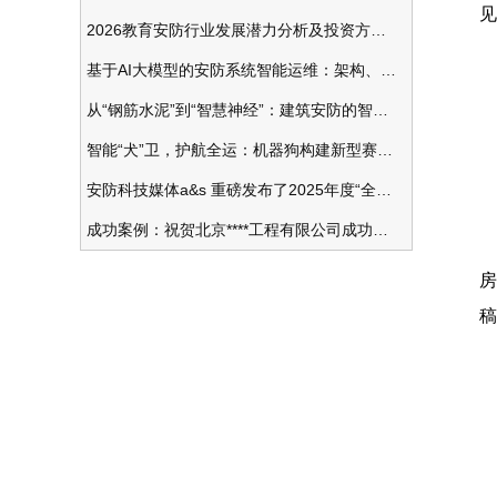
见
2026教育安防行业发展潜力分析及投资方向研究
基于AI大模型的安防系统智能运维：架构、应用与前瞻
从“钢筋水泥”到“智慧神经”：建筑安防的智能化变革
智能“犬”卫，护航全运：机器狗构建新型赛事安防体系
安防科技媒体a&s 重磅发布了2025年度“全球安防50强”榜单
成功案例：祝贺北京****工程有限公司成功办理安防工程企业资质一级
房
稿