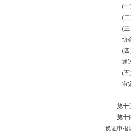
(
一
(
二
(
三
协
(
四
通
(
五
审
第十
第十
换证申报