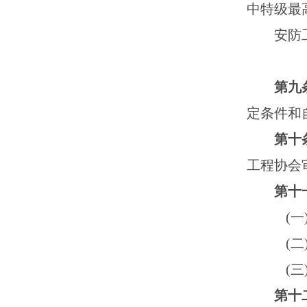
中特级最
安防
第九
定条件和
第十
工程协会
第十
(
一
(
二
(
三
第十