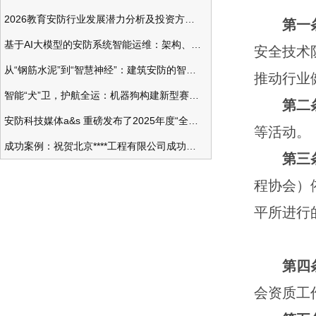
2026教育安防行业发展潜力分析及投资方向研究
第一
基于AI大模型的安防系统智能运维：架构、应用与前瞻
安全技术
从“钢筋水泥”到“智慧神经”：建筑安防的智能化变革
推动行业
智能“犬”卫，护航全运：机器狗构建新型赛事安防体系
第二
安防科技媒体a&s 重磅发布了2025年度“全球安防50强”榜单
等活动。
成功案例：祝贺北京****工程有限公司成功办理安防工程企业资质一级
第三
程协会）
平所进行
第四
会资质工