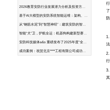
行
2026教育安防行业发展潜力分析及投资方向研究
了
基于AI大模型的安防系统智能运维：架构、应用与前瞻
防
从“钢筋水泥”到“智慧神经”：建筑安防的智能化变革
智能“犬”卫，护航全运：机器狗构建新型赛事安防体系
1
安防科技媒体a&s 重磅发布了2025年度“全球安防50强”榜单
法
成功案例：祝贺北京****工程有限公司成功办理安防工程企业资质一级
2
行
3
其