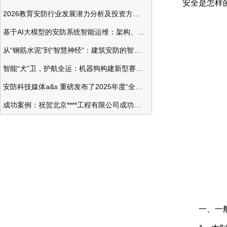
安全是怎样
2026教育安防行业发展潜力分析及投资方向研究
基于AI大模型的安防系统智能运维：架构、应用与前瞻
从“钢筋水泥”到“智慧神经”：建筑安防的智能化变革
智能“犬”卫，护航全运：机器狗构建新型赛事安防体系
安防科技媒体a&s 重磅发布了2025年度“全球安防50强”榜单
成功案例：祝贺北京****工程有限公司成功办理安防工程企业资质一级
一、一般