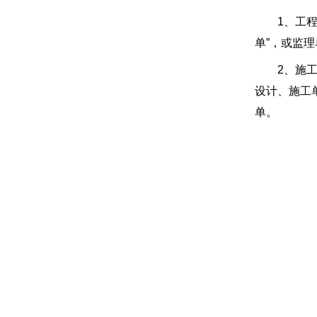
1、工程施
单”，或监
2、施工中
设计、施工
单。