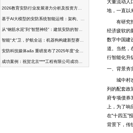
大量流动人
2026教育安防行业发展潜力分析及投资方向研究
地，一直以
基于AI大模型的安防系统智能运维：架构、应用与前瞻
有研究报告
从“钢筋水泥”到“智慧神经”：建筑安防的智能化变革
经济疲软的
数字中国建
智能“犬”卫，护航全运：机器狗构建新型赛事安防体系
道。当然，
安防科技媒体a&s 重磅发布了2025年度“全球安防50强”榜单
行智能化升
成功案例：祝贺北京****工程有限公司成功办理安防工程企业资质一级
一、背景夯
城中村改造
列的配套政
府专项债券
上，为了响
在“十四五
背景下，传