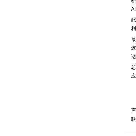
耕
A
此
利
最
这
这
总
应
声
联