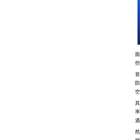
面
些
首
防
其
率
遇
然