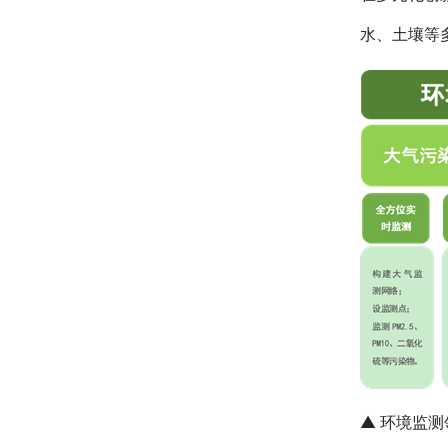
水、土壤等
▲ 环境监测