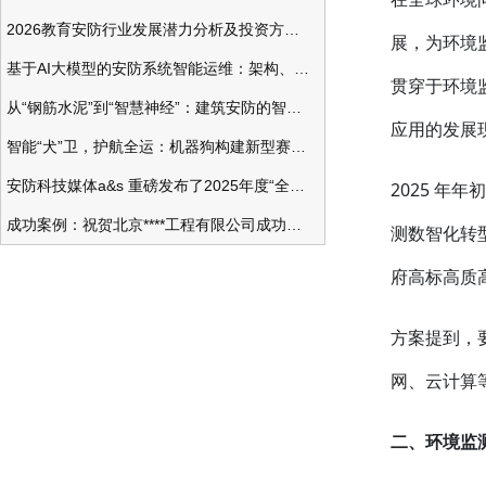
2026教育安防行业发展潜力分析及投资方向研究
展，为环境
基于AI大模型的安防系统智能运维：架构、应用与前瞻
贯穿于环境
从“钢筋水泥”到“智慧神经”：建筑安防的智能化变革
应用的发展
智能“犬”卫，护航全运：机器狗构建新型赛事安防体系
安防科技媒体a&s 重磅发布了2025年度“全球安防50强”榜单
2025 年
成功案例：祝贺北京****工程有限公司成功办理安防工程企业资质一级
测数智化转
府高标高质
方案提到，
网、云计算
二、环境监