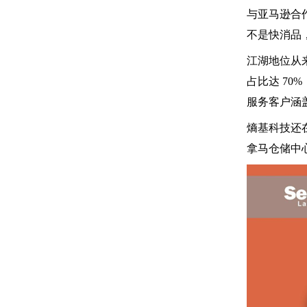
与亚马逊合作
不是快消品
江湖地位从来
占比达 70
服务客户涵盖
熵基科技还
拿马仓储中心