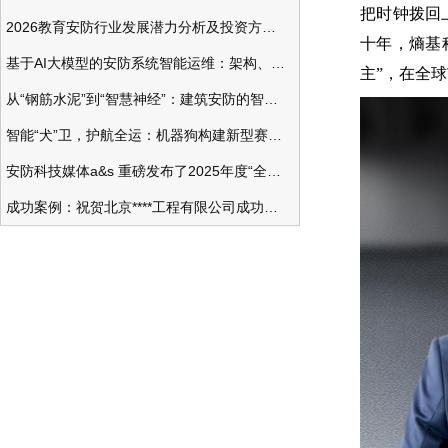
把时钟拨回
2026教育安防行业发展潜力分析及投资方向研究
十年，熵基
基于AI大模型的安防系统智能运维：架构、应用与前瞻
主”，在全
从“钢筋水泥”到“智慧神经”：建筑安防的智能化变革
智能“犬”卫，护航全运：机器狗构建新型赛事安防体系
安防科技媒体a&s 重磅发布了2025年度“全球安防50强”榜单
成功案例：祝贺北京****工程有限公司成功办理安防工程企业资质一级