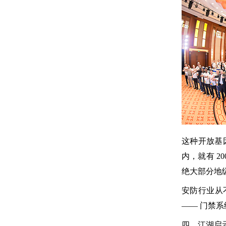
这种开放基
内，就有 2
绝大部分地
安防行业从
—— 门禁
四、江湖启