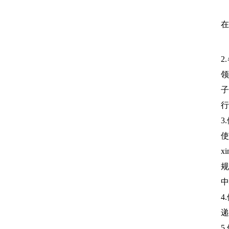
3
在
4
2
领
子
行
3
使
x
规
中
4
递
5