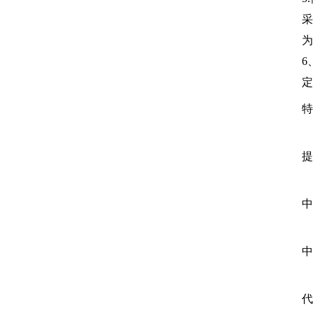
采
为
6
定
特
1
提
2
中
3
中
代