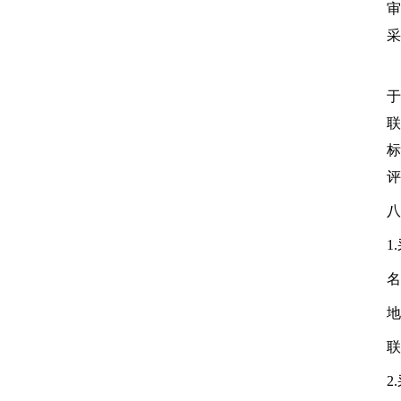
审
采
于
联
标
评
八
1
名
地
联
2