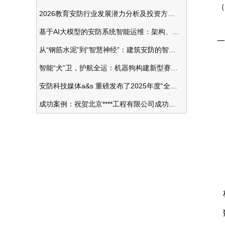
（
2026教育安防行业发展潜力分析及投资方向研究
基于AI大模型的安防系统智能运维：架构、应用与前瞻
一
从“钢筋水泥”到“智慧神经”：建筑安防的智能化变革
项
智能“犬”卫，护航全运：机器狗构建新型赛事安防体系
安防科技媒体a&s 重磅发布了2025年度“全球安防50强”榜单
成功案例：祝贺北京****工程有限公司成功办理安防工程企业资质一级
预