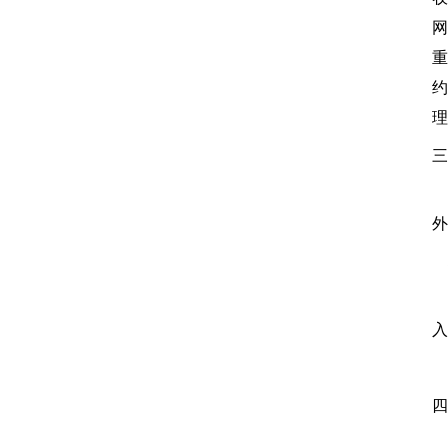
网
重
三
时
外
地
方
入
售
截