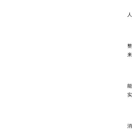
整
来
能
实
消