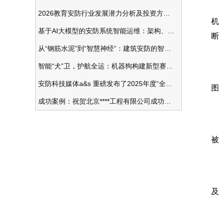
2026教育安防行业发展潜力分析及投资方向研究
机
基于AI大模型的安防系统智能运维：架构、应用与前瞻
断
从“钢筋水泥”到“智慧神经”：建筑安防的智能化变革
智能“犬”卫，护航全运：机器狗构建新型赛事安防体系
安防科技媒体a&s 重磅发布了2025年度“全球安防50强”榜单
图
成功案例：祝贺北京****工程有限公司成功办理安防工程企业资质一级
被
及