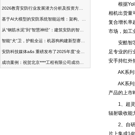
根据Yole
2026教育安防行业发展潜力分析及投资方向研究
相机出货量
基于AI大模型的安防系统智能运维：架构、应用与前瞻
复合增长率
从“钢筋水泥”到“智慧神经”：建筑安防的智能化变革
市场，如工
智能“犬”卫，护航全运：机器狗构建新型赛事安防体系
安酷智芯，
安防科技媒体a&s 重磅发布了2025年度“全球安防50强”榜单
足专业的行业
安手持红外
成功案例：祝贺北京****工程有限公司成功办理安防工程企业资质一级
AK系列
AK系列探
产品的上市时间(
1、超灵敏，
辐射吸收能力，
2、自研架
片上集成14