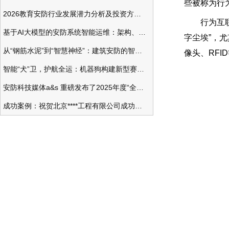
些被称为行为互联
2026教育安防行业发展潜力分析及投资方向研究
行为互联网(
基于AI大模型的安防系统智能运维：架构、应用与前瞻
字尘埃”，
从“钢筋水泥”到“智慧神经”：建筑安防的智能化变革
像头、RF
智能“犬”卫，护航全运：机器狗构建新型赛事安防体系
安防科技媒体a&s 重磅发布了2025年度“全球安防50强”榜单
成功案例：祝贺北京****工程有限公司成功办理安防工程企业资质一级