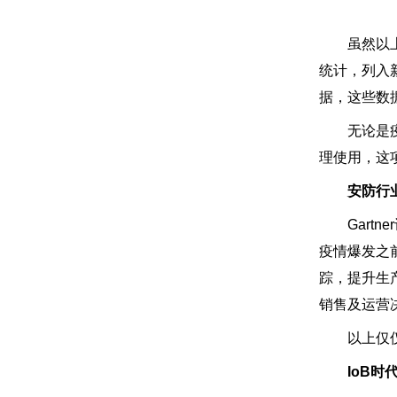
虽然以上技术
统计，列入
据，这些数
无论是疫情
理使用，这
安防行
Gartn
疫情爆发之
踪，提升生
销售及运营
以上仅仅是
IoB时