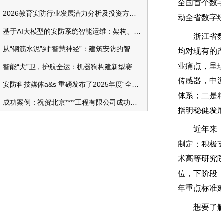
全国首个数
2026教育安防行业发展潜力分析及投资方向研究
动全省数字
基于AI大模型的安防系统智能运维：架构、应用与前瞻
浙江省数字
从“钢筋水泥”到“智慧神经”：建筑安防的智能化变革
均对现有的
业痛点，呈
智能“犬”卫，护航全运：机器狗构建新型赛事安防体系
传感器，中
安防科技媒体a&s 重磅发布了2025年度“全球安防50强”榜单
体系；二是
成功案例：祝贺北京****工程有限公司成功办理安防工程企业资质一级
指明稳健发
近年来，萧
制定；积极
术高等研究
位，下阶段
年重点标准
想要了解