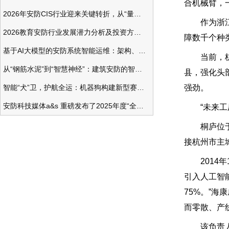
合机械臂，
2026年安防CIS行业迎来关键转折，从“量增价跌”走向“量价齐升”
作为浙江省
2026教育安防行业发展潜力分析及投资方向研究
障数千个种
基于AI大模型的安防系统智能运维：架构、应用与前瞻
当前，杭州
从“钢筋水泥”到“智慧神经”：建筑安防的智能化变革
县，强化头部
智能“犬”卫，护航全运：机器狗构建新型赛事安防体系
强劲。
安防科技媒体a&s 重磅发布了2025年度“全球安防50强”榜单
“未来工厂
桐庐位于杭
接杭州市主
2014年
引入人工智
75%。”海
而零散、产
该负责人介