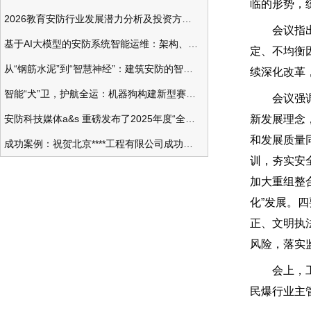
临的形势，
2026教育安防行业发展潜力分析及投资方向研究
会议指出，
基于AI大模型的安防系统智能运维：架构、应用与前瞻
定、不均衡
从“钢筋水泥”到“智慧神经”：建筑安防的智能化变革
续深化改革
智能“犬”卫，护航全运：机器狗构建新型赛事安防体系
会议强调，
安防科技媒体a&s 重磅发布了2025年度“全球安防50强”榜单
新发展理念
和发展质量
成功案例：祝贺北京****工程有限公司成功办理安防工程企业资质一级
训，夯实安
加大重组整
化”发展。
正、文明执
风险，落实
会上，工业
民爆行业主