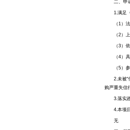
二、申请
1.满足《
（1）法人
（2）上一
（3）依法
（4）具备
（5）参加
2.未被“信
购严重失信
3.落实政
4.本项目
无