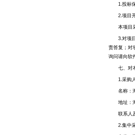
1.投标保
2.项目开
本项目采用
3.对项目
责答复；对
询问请向软
七、对本次
1.采购
名称：海
地址：海安
联系人及联系
2.集中采