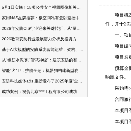
5月1日实施！15项公共安全视频图像相关国标将正式实行
项目概况：
家用NAS品牌推荐：极空间私有云以监控中心，打造家庭安防存储一站式解决方案
件，并于20
2026年安防CIS行业迎来关键转折，从“量增价跌”走向“量价齐升”
一、项目
2026教育安防行业发展潜力分析及投资方向研究
项目编号：Z3
基于AI大模型的安防系统智能运维：架构、应用与前瞻
项目名称：
从“钢筋水泥”到“智慧神经”：建筑安防的智能化变革
预算金额、
智能“犬”卫，护航全运：机器狗构建新型赛事安防体系
响应文件。
安防科技媒体a&s 重磅发布了2025年度“全球安防50强”榜单
采购需求
成功案例：祝贺北京****工程有限公司成功办理安防工程企业资质一级
合同履行
本项目不
本项目不