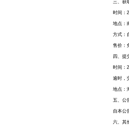
三、获取
时间：202
地点：南
方式：自
售价：
四、提交投
时间：202
逾时，交易
地点：海安
五、公告
自本公告
六、其他