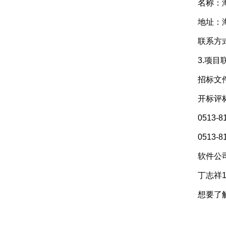
名称：海
地址：海安
联系方式
3.项目
招标文件编制
开标评标组织
0513-81
0513-81
软件公司联系
丁志祥186
想要了解