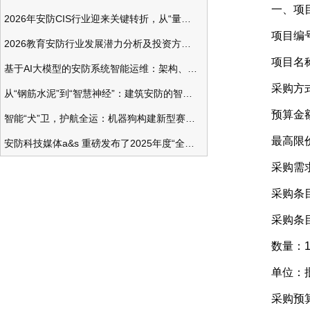
一、项目
2026年安防CIS行业迎来关键转折，从“量增价跌”走向“量价齐升”
项目编号：HZ
2026教育安防行业发展潜力分析及投资方向研究
项目名称：
基于AI大模型的安防系统智能运维：架构、应用与前瞻
采购方式
从“钢筋水泥”到“智慧神经”：建筑安防的智能化变革
预算金额：3
智能“犬”卫，护航全运：机器狗构建新型赛事安防体系
最高限价
安防科技媒体a&s 重磅发布了2025年度“全球安防50强”榜单
采购需
采购条目编号
采购条目名
数量：
单位：
采购预算（人