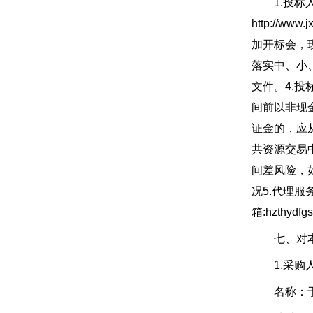
1.投标人
http://
加开标会，
落实中、小
文件。4.投
间前以非现
证金的，应
共资源交易
间差风险，
况5.代理
箱:hzthydf
七、对本次
1.采购
名称：于