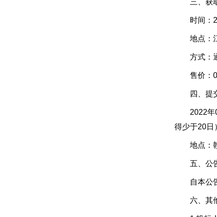
三、获取
时间：202
地点：江西省公共
方式：通过
售价：0.
四、提交投
2022年
得少于20日
地点：赣州
五、公告
自本公告
六、其他