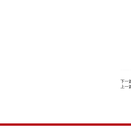
联
电
下一
上一