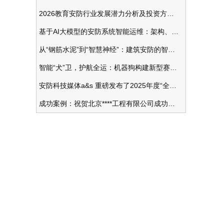
2026教育安防行业发展潜力分析及投资方向研究
项
基于AI大模型的安防系统智能运维：架构、应用与前瞻
从“钢筋水泥”到“智慧神经”：建筑安防的智能化变革
预
智能“犬”卫，护航全运：机器狗构建新型赛事安防体系
最
安防科技媒体a&s 重磅发布了2025年度“全球安防50强”榜单
成功案例：祝贺北京****工程有限公司成功办理安防工程企业资质一级