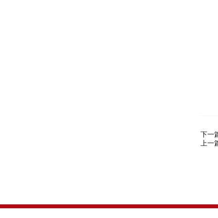
联
电
下一
上一