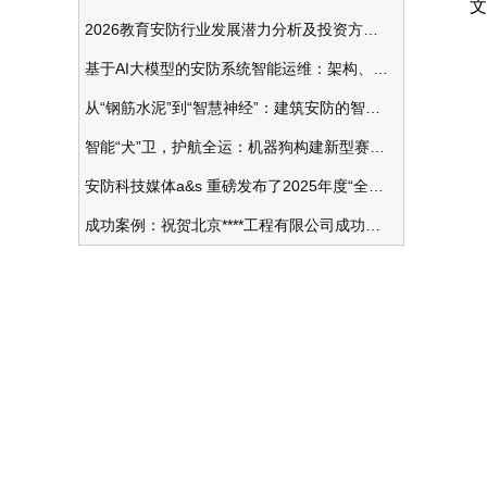
文
2026教育安防行业发展潜力分析及投资方向研究
基于AI大模型的安防系统智能运维：架构、应用与前瞻
项
从“钢筋水泥”到“智慧神经”：建筑安防的智能化变革
智能“犬”卫，护航全运：机器狗构建新型赛事安防体系
安防科技媒体a&s 重磅发布了2025年度“全球安防50强”榜单
预
成功案例：祝贺北京****工程有限公司成功办理安防工程企业资质一级
最
采