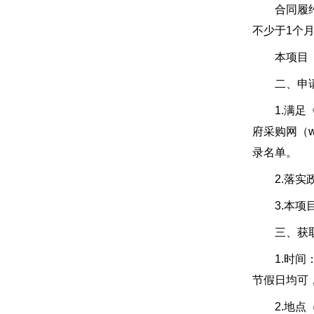
合同履约期
不少于1个
本项目（
二、申请
1.满足《中
府采购网（w
录名单。
2.落实政
3.本项目
三、获取
1.时间：/
节假日均可
2.地点（网址