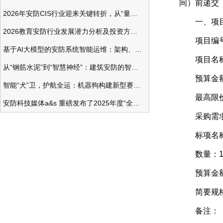
间）前递交
2026年安防CIS行业迎来关键转折，从“量增价跌”走向“量价齐升”
一、项目
2026教育安防行业发展潜力分析及投资方向研究
项目编号：ZJ
基于AI大模型的安防系统智能运维：架构、应用与前瞻
项目名称：
从“钢筋水泥”到“智慧神经”：建筑安防的智能化变革
预算金额（元）
智能“犬”卫，护航全运：机器狗构建新型赛事安防体系
最高限价（元）
安防科技媒体a&s 重磅发布了2025年度“全球安防50强”榜单
采购需
标项名称：
数量：
预算金额（元）
简要规格描
备注：