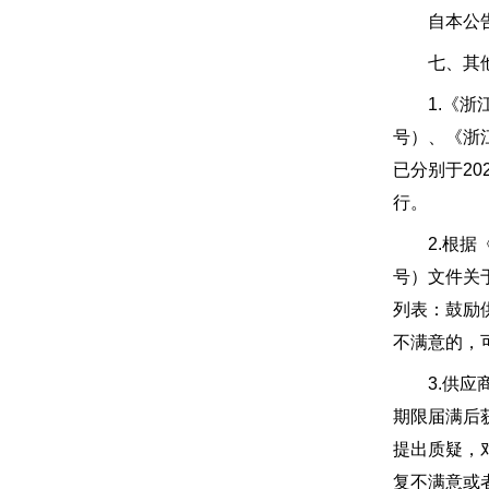
自本公告
七、其他
1.《浙江
号）、《浙
已分别于20
行。
2.根据《
号）文件关
列表：鼓励
不满意的，
3.供应商
期限届满后
提出质疑，
复不满意或