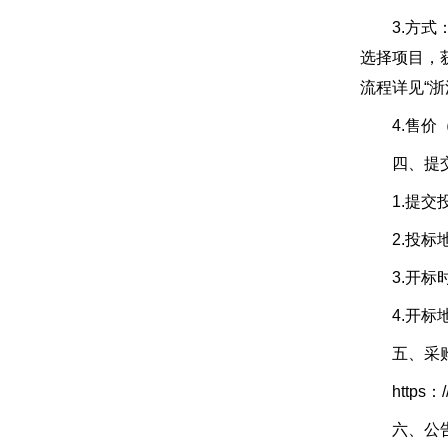
3.方式：
选择项目，获
流程详见“浙
4.售价（
四、提交投
1.提交投标
2.投标地点
3.开标时间
4.开标地点
五、采购
https：//zfc
六、公告