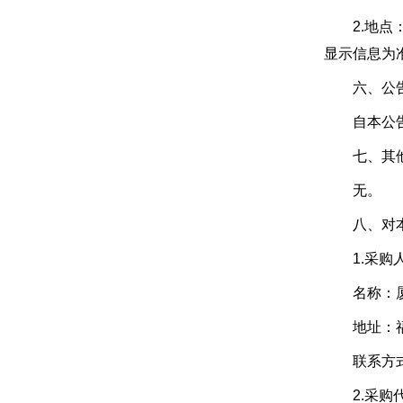
2.地点：
显示信息为
六、公告
自本公告
七、其他
无。
八、对本次
1.采购
名称：厦
地址：福建
联系方式：0
2.采购代