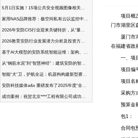
5月1日实施！15项公共安全视频图像相关国标将正式实行
项目概况：受
家用NAS品牌推荐：极空间私有云以监控中心，打造家庭安防存储一站式解决方案
门市湖里区
2026年安防CIS行业迎来关键转折，从“量增价跌”走向“量价齐升”
厦门市湖里区
2026教育安防行业发展潜力分析及投资方向研究
在福建省政府
基于AI大模型的安防系统智能运维：架构、应用与前瞻
一、项目
从“钢筋水泥”到“智慧神经”：建筑安防的智能化变革
项目编号：[3
智能“犬”卫，护航全运：机器狗构建新型赛事安防体系
项目名称：
安防科技媒体a&s 重磅发布了2025年度“全球安防50强”榜单
采购方式
成功案例：祝贺北京****工程有限公司成功办理安防工程企业资质一级
预算金额：2,
包1：
合同包预算金