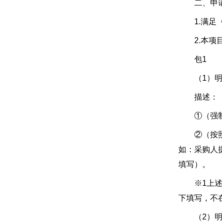
二、申请
1.满足《
2.本项目
包1
（1）明细
描述：
①（强制类
②（按照政
如：采购人
填写）。
※1上述材
下填写，不
（2）明细