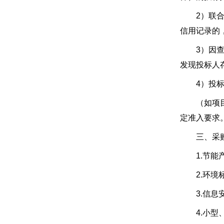
2）联合体
信用记录的
3）因查询
发现投标人
4）投标人
（如项目接
定准入要求
三、采购
1.节能产
2.环境标
3.信息安
4.小型、