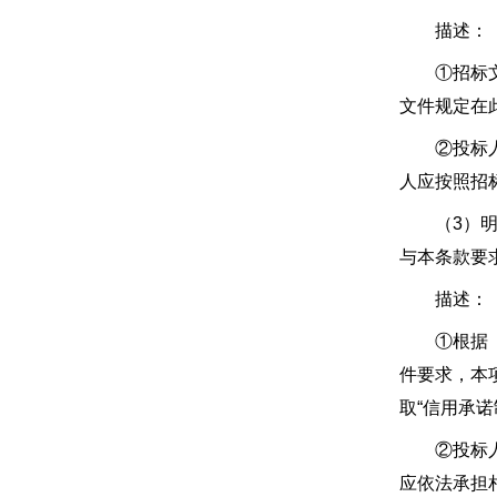
描述：
①招标文件
文件规定在
②投标人提
人应按照招
（3）明细
与本条款要
描述：
①根据《厦
件要求，本
取“信用承
②投标人应
应依法承担