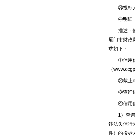
③投标人可
④明细：信
描述：依据
厦门市财政
求如下：
①信用信息查
（www.cc
②截止时点
③查询记录
④信用信
1）查询结
违法失信行
件）的投标