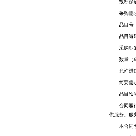
投标保证
采购需求：
品目号：1
品目编码及
采购标的
数量（单
允许进口
简要需求或
品目预算（元
合同履行期
供服务。服
本合同包