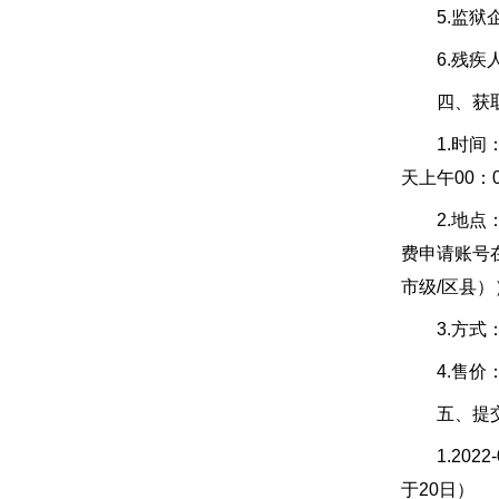
5.监狱
6.残疾人
四、获取
1.时间：2
天上午00：
2.地点：招
费申请账号
市级/区县
3.方式：
4.售价
五、提交投
1.2022
于20日）