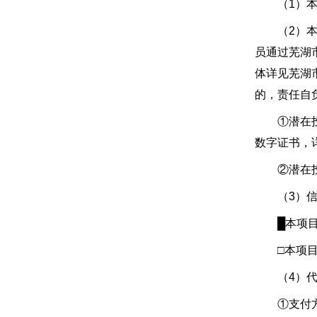
（1）本项
（2）本项
员通过芜湖
体详见芜湖
的，责任自
①潜在投标
数字证书，
②潜在投标
（3）信
█本项目未
□本项目启
（4）代
①支付方：