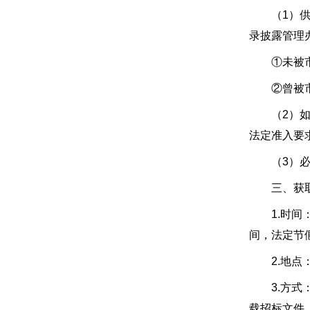
（1）供应
录披露管理办
①未被市、
②曾被市、
（2）如项
法定准入要
（3）必
三、获取
1.时间：20
间，法定节
2.地点：
3.方式：
载招标文件