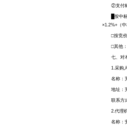
②支付标
█按中标价收
×1.2%+（
□按竞价
□其他：
七、对本次
1.采购
名称：芜
地址：芜
联系方式：1
2.代理
名称：安