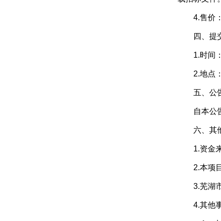
4.售价：
四、提交投
1.时间：2
2.地点：
五、公告
自本公告
六、其他
1.资金来
2.本项目
3.芜湖市公
4.其他