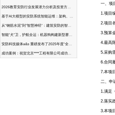
一、项目
2026教育安防行业发展潜力分析及投资方向研究
1.项目编号：
基于AI大模型的安防系统智能运维：架构、应用与前瞻
2.项目名
从“钢筋水泥”到“智慧神经”：建筑安防的智能化变革
3.预算金额：
智能“犬”卫，护航全运：机器狗构建新型赛事安防体系
4.最高限价
安防科技媒体a&s 重磅发布了2025年度“全球安防50强”榜单
5.采购需
成功案例：祝贺北京****工程有限公司成功办理安防工程企业资质一级
6.合同履
7.本项目
二、申请
1.满足《
2.落实政
3.本项目