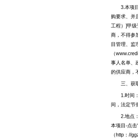
3.本项目
购要求、并
工程）]甲
商，不得参
目管理、监
（www.cr
事人名单、
的供应商，
三、获取
1.时间：2
间，法定节
2.地点：“政
本项目-点
（http：//g