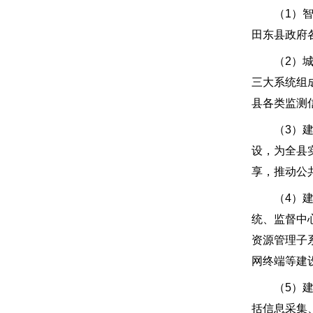
（1）智慧
田东县政府
（2）城市
三大系统组
县各类监测
（3）建设
设，为全县
享，推动公
（4）建设
统、监督中
资源管理子
网终端等建
（5）建设
括信息采集