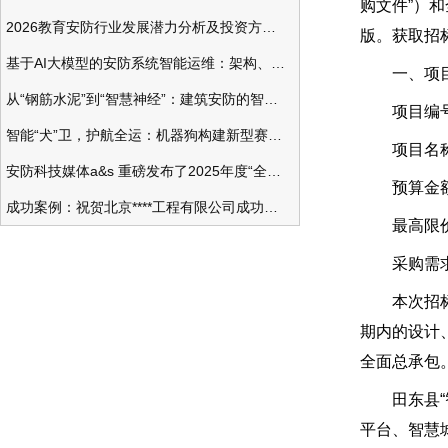
购文件”）和全
2026教育安防行业发展潜力分析及投资方向研究
版。获取招标
基于AI大模型的安防系统智能运维：架构、应用与前瞻
一、项目
从“钢筋水泥”到“智慧神经”：建筑安防的智能化变革
项目编号：BS
智能“犬”卫，护航全运：机器狗构建新型赛事安防体系
项目名称：
安防科技媒体a&s 重磅发布了2025年度“全球安防50强”榜单
预算金额：3
成功案例：祝贺北京****工程有限公司成功办理安防工程企业资质一级
最高限价（如
采购需
本次招标为
期内的设计
全面总承包
田东县“智
平台、智慧