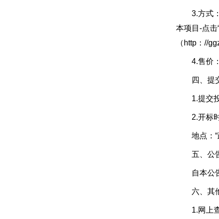
3.方式：“政
本项目-点
（http：//g
4.售价：
四、提交投
1.提交投标
2.开标时间
地点：“政
五、公告
自本公告
六、其他
1.网上查询