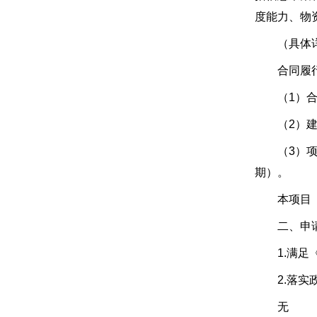
度能力、物
（具体详
合同履行
（1）合同
（2）建设
（3）项目
期）。
本项目（
二、申请
1.满足《
2.落实政
无