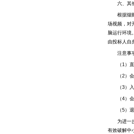
六、其他
根据烟财采
场视频，对
脑运行环境
由投标人自
注意事
（1）直
（2）会议号
（3）入会时
（4）会议开
（5）退
为进一步发
有效破解中