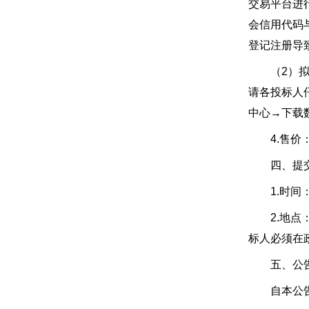
交易平台进
会信用代码
登记注册导
（2）拟参
请各投标人
中心→下载
4.售价：
四、提交投
1.时间：2
2.地点：
标人必须在
五、公告
自本公告