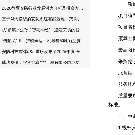
一、项目
2026教育安防行业发展潜力分析及投资方向研究
项目编号：SD
基于AI大模型的安防系统智能运维：架构、应用与前瞻
项目名称：
从“钢筋水泥”到“智慧神经”：建筑安防的智能化变革
预算金额：4,
智能“犬”卫，护航全运：机器狗构建新型赛事安防体系
最高限价
安防科技媒体a&s 重磅发布了2025年度“全球安防50强”榜单
采购需求：
成功案例：祝贺北京****工程有限公司成功办理安防工程企业资质一级
服务期：
服务地点
质量要求：
标准。
二、申请
1.投标人