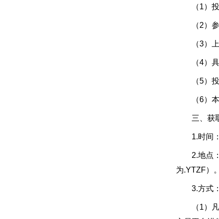
（1）投标
（2）参加
（3）上年
（4）具有
（5）投标
（6）本
三、获取
1.时间：
2.地点：
为.YTZF）
3.方式
（1）凡有