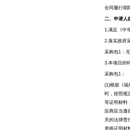
合同履行期限
二、申请人
1.满足《
2.落实政
采购包1：
3.本项目的
采购包1：
(1)根据
时，按照规
等证明材料
应商应当遵
关的法律责
资格证明材