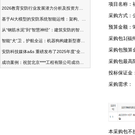
项目名称：
2026教育安防行业发展潜力分析及投资方向研究
采购方式：
基于AI大模型的安防系统智能运维：架构、应用与前瞻
预算金额：978
从“钢筋水泥”到“智慧神经”：建筑安防的智能化变革
采购包1(福
智能“犬”卫，护航全运：机器狗构建新型赛事安防体系
采购包预算金额
安防科技媒体a&s 重磅发布了2025年度“全球安防50强”榜单
采购包最高限价
成功案例：祝贺北京****工程有限公司成功办理安防工程企业资质一级
投标保证金： 
采购需求：
本采购包不