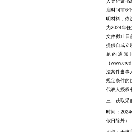
人登记证书
启时间前6
明材料，依
为2024
文件截止日
提供自成立
题的通知
（www.cr
法案件当事
规定条件的
代表人授权
三、获取采
时间：2024
假日除外）
地点：天津