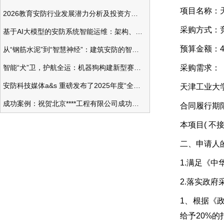
项目名称：
2026教育安防行业发展潜力分析及投资方向研究
采购方式：
基于AI大模型的安防系统智能运维：架构、应用与前瞻
预算金额：40
从“钢筋水泥”到“智慧神经”：建筑安防的智能化变革
智能“犬”卫，护航全运：机器狗构建新型赛事安防体系
采购需求：
安防科技媒体a&s 重磅发布了2025年度“全球安防50强”榜单
天津工业大
成功案例：祝贺北京****工程有限公司成功办理安防工程企业资质一级
合同履行期
本项目( 不
二、申请人
1.满足《
2.落实政
1、根据《
给予20%的