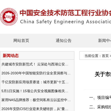
网站首页
通知公告
新闻中
新闻动态
当前位置：
首页
共建城市安防新范式！ 云深处与西湖公安发布全域智慧警务方案
2026-2030年中国智能安防行业全景洞察与发展战略咨询分析
关于市
千亿安防新应用场景赛道：城市更新“十五五”规划政策分析与视频监控的作用
5月1日实施！15项公共安全视频图像相关国标将正式实行
一、项目编号：
家用NAS品牌推荐：极空间私有云以监控中心，打造家庭安防存储一站式解决方案
二、采购组
2026年安防CIS行业迎来关键转折，从“量增价跌”走向“量价齐升”