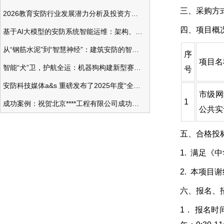
三、采购方
2026教育安防行业发展潜力分析及投资方向研究
四、项目概
基于AI大模型的安防系统智能运维：架构、应用与前瞻
从“钢筋水泥”到“智慧神经”：建筑安防的智能化变革
序
项目名
智能“犬”卫，护航全运：机器狗构建新型赛事安防体系
号
安防科技媒体a&s 重磅发布了2025年度“全球安防50强”榜单
市级网
1
成功案例：祝贺北京****工程有限公司成功办理安防工程企业资质一级
公共实
五、合格投
1. 满足
2. 本项目
六、报名、
1． 报名时