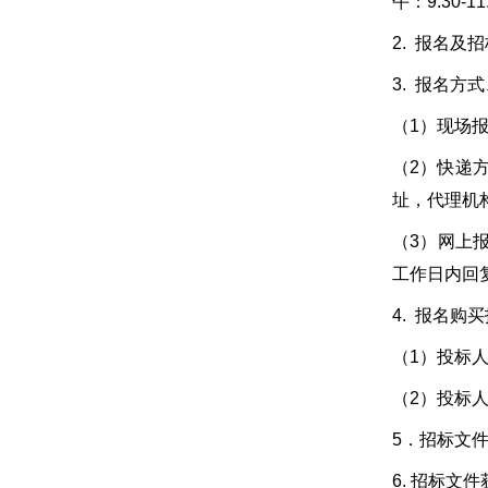
午：9:30-1
2. 报名及
3. 报名方
（1）现场
（2）快递
址，代理机
（3）网上报
工作日内回
4. 报名
（1）投标
（2）投标
5．招标文件
6. 招标