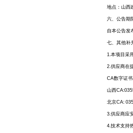
地点：山西
六、公告期
自本公告发
七、其他补
1.本项目
2.供应商
CA数字证
山西CA:0355
北京CA: 035
3.供应商应
4.技术支持热线