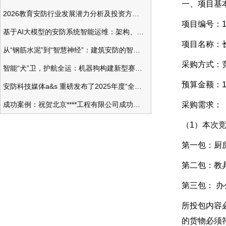
一、项目基
2026教育安防行业发展潜力分析及投资方向研究
项目编号：140
基于AI大模型的安防系统智能运维：架构、应用与前瞻
项目名称：
从“钢筋水泥”到“智慧神经”：建筑安防的智能化变革
采购方式：
智能“犬”卫，护航全运：机器狗构建新型赛事安防体系
预算金额：14
安防科技媒体a&s 重磅发布了2025年度“全球安防50强”榜单
成功案例：祝贺北京****工程有限公司成功办理安防工程企业资质一级
采购需求：
（1）本次
第一包：厨
第二包：教
第三包： 
所投包内容
的货物必须