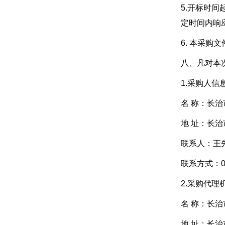
5.开标时
定时间内响
6. 本采购
八、凡对本
1.采购人信
名 称：
长治
地 址：长
联系人：王
联系方式：035
2.采购代
名 称：
长治
地 址：长