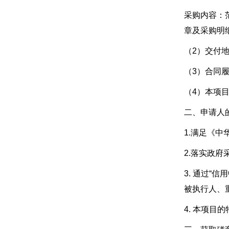
采购内容：
章及采购明
（2）交付
（3）合同
（4）本项
二、申请人
1.满足《
2.落实政
3. 通过“信
被执行人、
4. 本项目