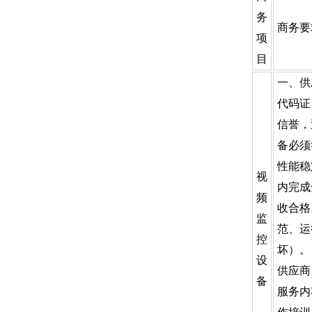
务
商务要
项
目
一、供
代码证
信誉，
备必须
性能稳
视
内完成
频
收合格
监
范、运
控
坏）。
设
供应商
备
服务内