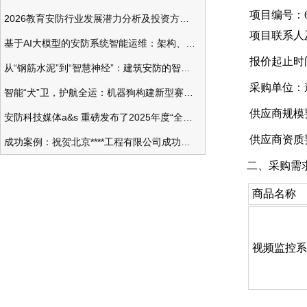
项目编号：620
2026教育安防行业发展潜力分析及投资方向研究
项目联系人及联
基于AI大模型的安防系统智能运维：架构、应用与前瞻
报价起止时间：202
从“钢筋水泥”到“智慧神经”：建筑安防的智能化变革
采购单位：
智能“犬”卫，护航全运：机器狗构建新型赛事安防体系
供应商规模要
安防科技媒体a&s 重磅发布了2025年度“全球安防50强”榜单
供应商资质要
成功案例：祝贺北京****工程有限公司成功办理安防工程企业资质一级
二、采购需
商品名称
视频监控系