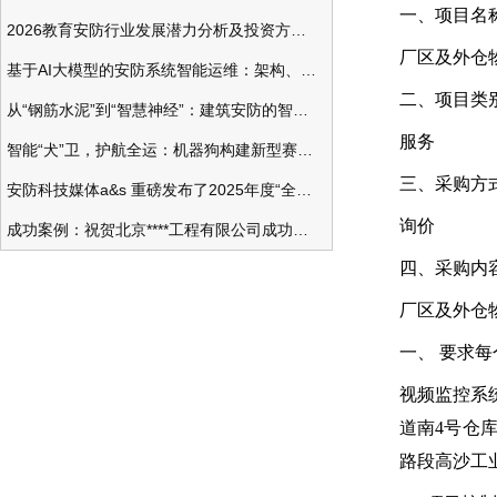
一、项目名
2026教育安防行业发展潜力分析及投资方向研究
厂区及外仓
基于AI大模型的安防系统智能运维：架构、应用与前瞻
二、项目类
从“钢筋水泥”到“智慧神经”：建筑安防的智能化变革
服务
智能“犬”卫，护航全运：机器狗构建新型赛事安防体系
三、采购方
安防科技媒体a&s 重磅发布了2025年度“全球安防50强”榜单
询价
成功案例：祝贺北京****工程有限公司成功办理安防工程企业资质一级
四、采购内
厂区及外仓
一、 要求
视频监控系
道南4号仓库
路段高沙工