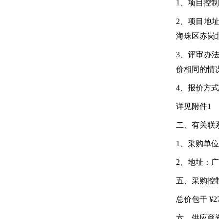
1、项目控制
2、项目地
海珠区赤岗北
3、评审办
价相同的情
4、报价方
详见附件1
二、有关联
1、采购单位
2、地址：
五、采购控
总价包干 ¥27
六、供应商