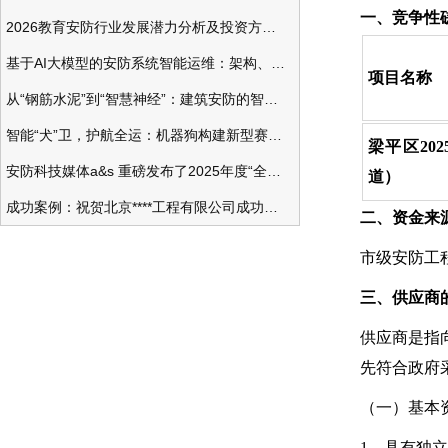
一、竞争性
2026教育安防行业发展潜力分析及投资方向研究
基于AI大模型的安防系统智能运维：架构、应用与前瞻
项目名称
从“钢筋水泥”到“智慧神经”：建筑安防的智能化变革
智能“犬”卫，护航全运：机器狗构建新型赛事安防体系
梁平区20
安防科技媒体a&s 重磅发布了2025年度“全球安防50强”榜单
道）
成功案例：祝贺北京****工程有限公司成功办理安防工程企业资质一级
二、资金来
市级安防工
三、供应商
供应商是指
先符合政府
（一）基本
1．具有独