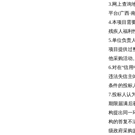
3.网上查询地
平台(广西·南宁)(h
4.本项目
残疾人福利
5.单位负
项目提供过
他采购活动
6.对在“信用中
违法失信主
条件的投标
7.投标人
期限届满后
构提出同一
构的答复不
级政府采购