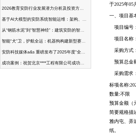
于2025
2026教育安防行业发展潜力分析及投资方向研究
一、项目基
基于AI大模型的安防系统智能运维：架构、应用与前瞻
项目编号：NNZ
从“钢筋水泥”到“智慧神经”：建筑安防的智能化变革
项目名称：
智能“犬”卫，护航全运：机器狗构建新型赛事安防体系
采购方式
安防科技媒体a&s 重磅发布了2025年度“全球安防50强”榜单
预算总金额（
成功案例：祝贺北京****工程有限公司成功办理安防工程企业资质一级
采购需求
标项名称:2
数量:不限
预算金额（元）
简要规格描
雅内屯、弄近
纸。