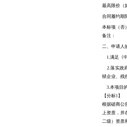
最高限价（如
合同履约期限
本标项（否
备注：
二、申请人
1.满足《
2.落实政
狱企业、残
3.本项目
【分标1】
根据磋商公
上资质，并
二级）资质