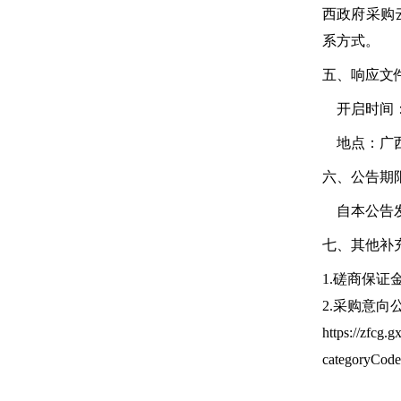
西政府采购
系方式。
五、响应文
开启时间：20
地点：广西政府采
六、公告期
自本公告发
七、其他补
1.磋商保
2.采购意向
https://zfcg.gx
categoryCod