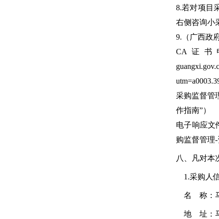
8.若对项目采
右侧咨询小
9.（广西政府采
CA证书
guangxi.gov.
utm=a0003.3
采购监督管
作指南”）
电子响应文件制作
购监督管理
八、凡对本
1.采购人
名 称：
地 址：马