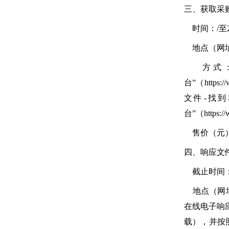
三、获取采
时间：/至20
地点（网址
方式：网
台”（http
文件-找
台”（https:
售价（元
四、响应文
截止时间：20
地点（网址）：
在线电子响
载），并按