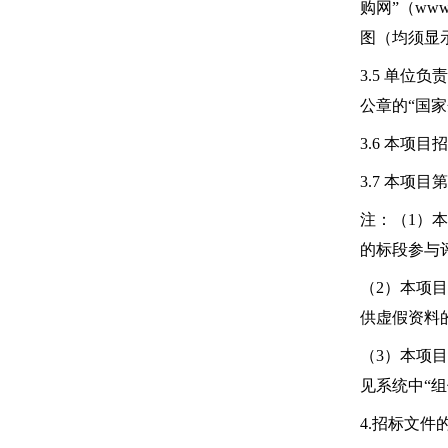
购网”（www
图（均须显
3.5 单
公章的“国
3.6 本项
3.7 本项
注：（1）
的标段参与
（2）本项
供虚假资料
（3）本项
见系统中“组
4.招标文件