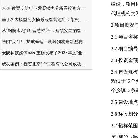
建设，项目
2026教育安防行业发展潜力分析及投资方向研究
代理机构为
基于AI大模型的安防系统智能运维：架构、应用与前瞻
2.项目概况
从“钢筋水泥”到“智慧神经”：建筑安防的智能化变革
2.1 项目
智能“犬”卫，护航全运：机器狗构建新型赛事安防体系
2.2 项目编号
安防科技媒体a&s 重磅发布了2025年度“全球安防50强”榜单
2.3 投资金
成功案例：祝贺北京****工程有限公司成功办理安防工程企业资质一级
2.4 建设
程位于12个
个乡镇12条道
2.5 建设
2.6 标段划
2.7 招标范
第1标段（