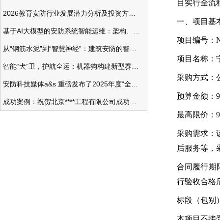
目实行全流
2026教育安防行业发展潜力分析及投资方向研究
一、项目基
基于AI大模型的安防系统智能运维：架构、应用与前瞻
项目编号：NGS
从“钢筋水泥”到“智慧神经”：建筑安防的智能化变革
项目名称：
智能“犬”卫，护航全运：机器狗构建新型赛事安防体系
采购方式：
安防科技媒体a&s 重磅发布了2025年度“全球安防50强”榜单
预算金额：95
成功案例：祝贺北京****工程有限公司成功办理安防工程企业资质一级
最高限价：95
采购需求：
后服务等，
合同履行期
行验收合格
标段（包别
本项目不接