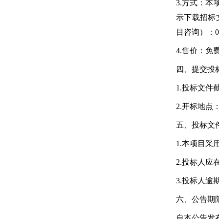
3.方式：
示下载招标文
目咨询）：056
4.售价：免
四、提交投
1.投标文件
2.开标地点
五、投标文
1.本项目
2.投标人
3.投标人
六、公告期
自本公告发