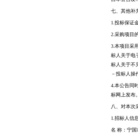
七、其他补
1.投标保
2.采购项
3.本项目
标人关于电
标人关于不
－投标人操
4.本公告同
标网上发布
八、对本次
1.招标人信
名 称：
宁国