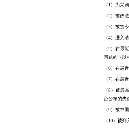
（1）为采
（2）被依
（3）被责
（4）进入
（5）在最
问题的（以
（6）在最
（7）在最
（8）被最高人
台公布的失
（9）被中
（10）被