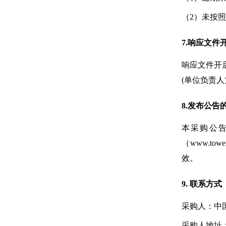
（2）未按
7.响应文件
响应文件开
(单位负责
8.发布公告
本采购公告同
（www.tow
效。
9. 联系方式
采购人：
中
采购人地址