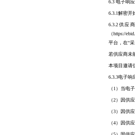
6.3 电子
6.3.1解
6.3.2
（https:
平台，在“采
若供应商未
本项目邀请
6.3.3电
（1）当电
（2）因供
（3）因供
（4）因供
（5）因供