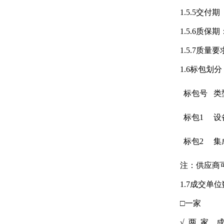
1.5.5交
1.5.6质
1.5.7
1.6标包
标包号
类
标包1
设
标包2
集
注：供应商
1.7成交单
□一家
√ 两 家，