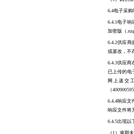
6.4电子采
6.4.1电
加密版（.n
6.4.2
或篡改，不
6.4.3
已上传的电
网上递交
（4009005
6.4.4
响应文件将
6.4.5出
（1）逾期