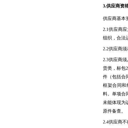
3.供应商资
供应商基本
2.1供应
组织，合法
2.2供应
2.3供应商
货类，标包
件（包括合
框架合同和
料。单项合
未能体现为
原件备查。
2.4供应商