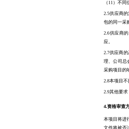
（11）不
2.5供应
包的同一采
2.6供应
应。
2.7供应
理、公司总
采购项目的
2.8本项
2.9其他
4.资格审查
本项目将进
文件将被否