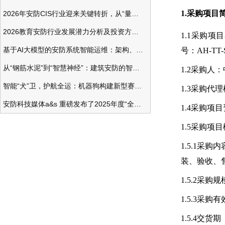
1.采购项目
2026年安防CIS行业迎来关键转折，从“量增价跌”走向“量价齐升”
2026教育安防行业发展潜力分析及投资方向研究
1.1采购
基于AI大模型的安防系统智能运维：架构、应用与前瞻
号：AH-TT-
从“钢筋水泥”到“智慧神经”：建筑安防的智能化变革
1.2采购人：
智能“犬”卫，护航全运：机器狗构建新型赛事安防体系
1.3采购代
安防科技媒体a&s 重磅发布了2025年度“全球安防50强”榜单
1.4采购
1.5采购项
1.5.1
装、验收、
1.5.2采购
1.5.3采
1.5.4交