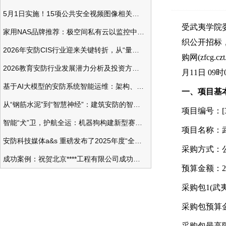
5月1日实施！15项公共安全视频图像相关国标将正式实行
受
武夷学院
家用NAS品牌推荐：极空间私有云以监控中心，打造家庭安防存储一站式解决方案
织公开招标
2026年安防CIS行业迎来关键转折，从“量增价跌”走向“量价齐升”
购网(zfcg.cz
2026教育安防行业发展潜力分析及投资方向研究
月11日 0
基于AI大模型的安防系统智能运维：架构、应用与前瞻
一、项目基
从“钢筋水泥”到“智慧神经”：建筑安防的智能化变革
项目编号：[350
智能“犬”卫，护航全运：机器狗构建新型赛事安防体系
项目名称：
安防科技媒体a&s 重磅发布了2025年度“全球安防50强”榜单
采购方式：
成功案例：祝贺北京****工程有限公司成功办理安防工程企业资质一级
预算金额：2,2
采购包1(
武
采购包预算金额：
采购包最高限价：