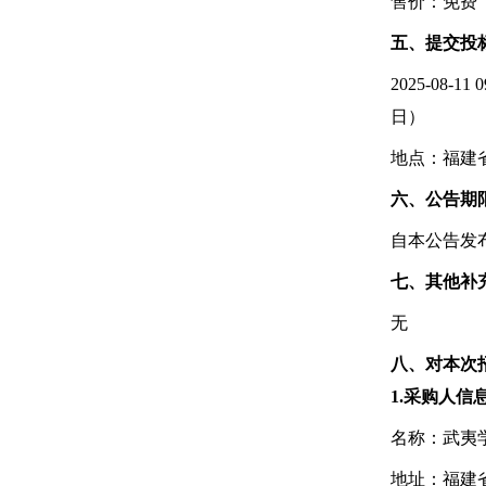
售价：免费
五、提交投
2025-0
日）
地点：福建省
六、公告期
自本公告发
七、其他补
无
八、对本次
1.采购人信
名称：
武夷
地址：福建省