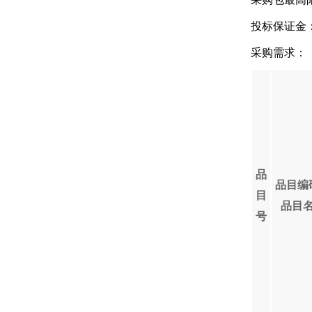
投标保证金： 2
采购需求：
品
品目编
目
品目
号