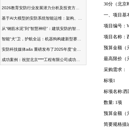
30分（北
2026教育安防行业发展潜力分析及投资方向研究
一、项目基
基于AI大模型的安防系统智能运维：架构、应用与前瞻
项目编号：WZL
从“钢筋水泥”到“智慧神经”：建筑安防的智能化变革
项目名称：
智能“犬”卫，护航全运：机器狗构建新型赛事安防体系
预算金额（元）
安防科技媒体a&s 重磅发布了2025年度“全球安防50强”榜单
最高限价（元）
成功案例：祝贺北京****工程有限公司成功办理安防工程企业资质一级
采购需求：
标项1
标项名称:
数量: 1项
预算金额（元）
简要规格描