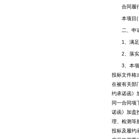
合同履行期
本项目( 
二、申请
1、满足《
2、落实政
3、本项目
投标文件格
在被有关部
约承诺函》
同一合同项
诺函》加盖
理、检测等
投标及履约