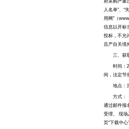
府采购严重违法
人名单”、“
用网”（www
信息以开标
投标，不允
且产自关境外
三、获取
时间：202
间，法定节
地点：深圳
方式：（1
通过邮件报名
受理。 现场
页“下载中