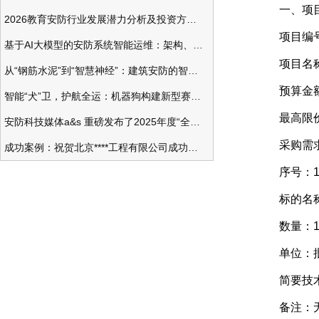
一、项目
2026教育安防行业发展潜力分析及投资方向研究
项目编号：S
基于AI大模型的安防系统智能运维：架构、应用与前瞻
项目名称
从“钢筋水泥”到“智慧神经”：建筑安防的智能化变革
预算金额：
智能“犬”卫，护航全运：机器狗构建新型赛事安防体系
最高限价（
安防科技媒体a&s 重磅发布了2025年度“全球安防50强”榜单
采购需
成功案例：祝贺北京****工程有限公司成功办理安防工程企业资质一级
序号：
标的名称
数量：
单位：
简要技术
备注：