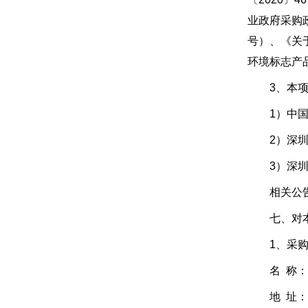
业政府采购政
号）、《关
环境标志产
3、本项目
1）中国政府
2）深圳公共
3）深圳市中
相关公告在
七、对本次
1、采购
名 称：深
地 址：广