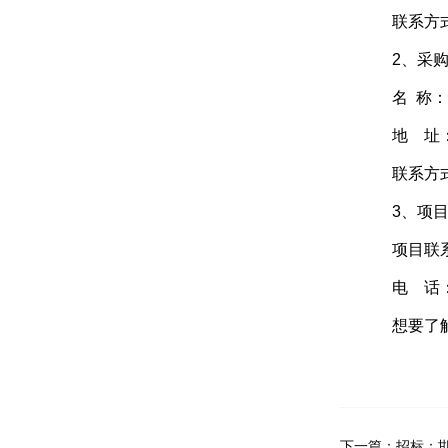
联系方式：07
2、采购
名 称：深
地 址：深
联系方式：罗
3、项目
项目联系
电 话：075
想要了解更
下一篇：
招标：