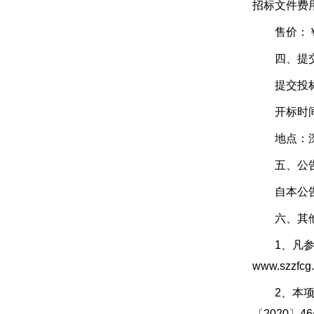
招标文件费
售价：￥6
四、提交投
提交投标文件
开标时间：2
地点：深圳
五、公告
自本公告
六、其他
1、凡参与
www.szzfc
2、本项目
〔2020〕