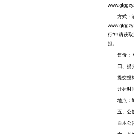
www.glg
方式：潜在供应
www.gl
行“申请获
担。
售价：￥0
四、提交投
提交投标文件
开标时间：2
地点：通过
五、公告
自本公告