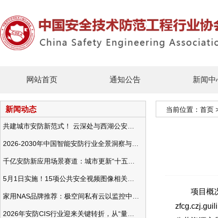
网站首页
通知公告
新闻中
新闻动态
当前位置：
首页
共建城市安防新范式！ 云深处与西湖公安发布全域智慧警务方案
2026-2030年中国智能安防行业全景洞察与发展战略咨询分析
千亿安防新应用场景赛道：城市更新“十五五”规划政策分析与视频监控的作用
5月1日实施！15项公共安全视频图像相关国标将正式实行
项目概况：
家用NAS品牌推荐：极空间私有云以监控中心，打造家庭安防存储一站式解决方案
zfcg.czj.
2026年安防CIS行业迎来关键转折，从“量增价跌”走向“量价齐升”