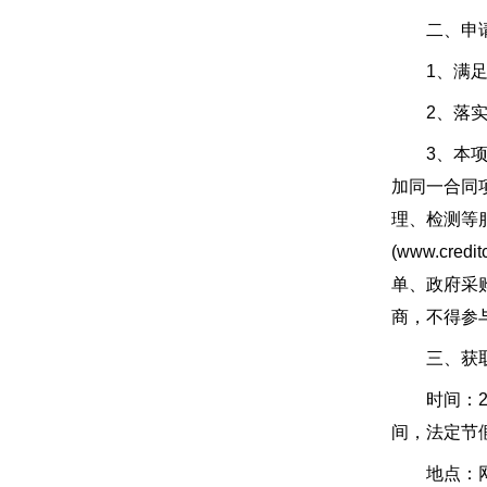
二、申请
1、满足《
2、落实政
3、本项目
加同一合同
理、检测等
(www.cr
单、政府采
商，不得参
三、获取
时间：2021
间，法定节
地点：网址）：z