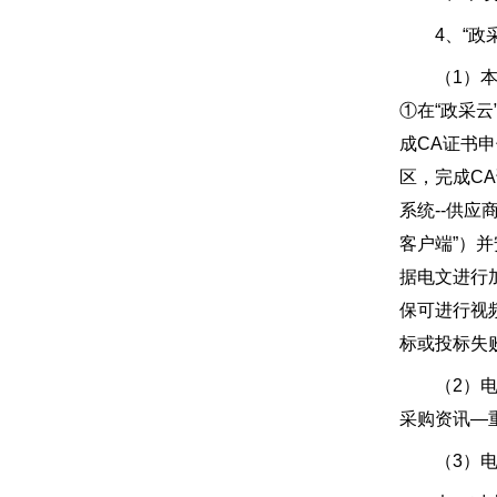
4、“政采
（1）本项
①在“政采
成CA证书
区，完成C
系统--供
客户端”）
据电文进行
保可进行视
标或投标失
（2）电子
采购资讯—重
（3）电子