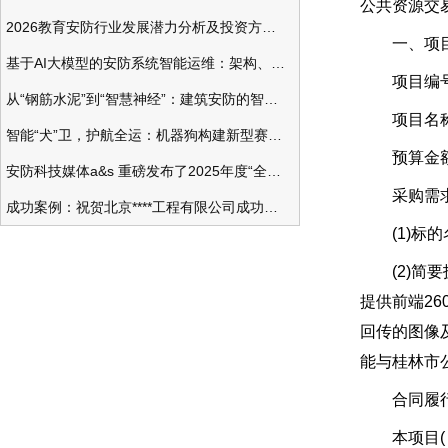
公共资源交易
2026教育安防行业发展潜力分析及投资方向研究
一、项目
基于AI大模型的安防系统智能运维：架构、应用与前瞻
项目编号：GLZ
从“钢筋水泥”到“智慧神经”：建筑安防的智能化变革
项目名称：
智能“犬”卫，护航全运：机器狗构建新型赛事安防体系
预算金额：
安防科技媒体a&s 重磅发布了2025年度“全球安防50强”榜单
采购需
成功案例：祝贺北京****工程有限公司成功办理安防工程企业资质一级
(1)标的
(2)简要
提供前端2
回传的图像
能与桂林市
合同履行期
本项目( 