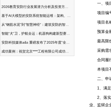
一、项目
2026教育安防行业发展潜力分析及投资方向研究
项目编号：Z1
基于AI大模型的安防系统智能运维：架构、应用与前瞻
项目名称：
从“钢筋水泥”到“智慧神经”：建筑安防的智能化变革
预算金额：3
智能“犬”卫，护航全运：机器狗构建新型赛事安防体系
最高限价（如
安防科技媒体a&s 重磅发布了2025年度“全球安防50强”榜单
采购需求：
成功案例：祝贺北京****工程有限公司成功办理安防工程企业资质一级
合同履行期
本项目不
二、申请
1、满足《
2、落实政
业、监狱企