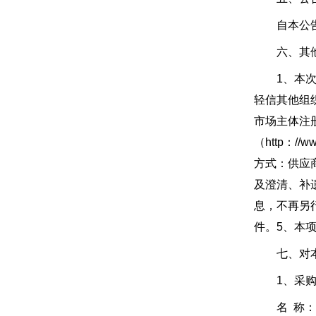
自本公告
六、其他
1、本次公
轻信其他组
市场主体注
（http：
方式：供应商
及澄清、补
息，不再另
件。5、本
七、对本次
1、采购
名 称：