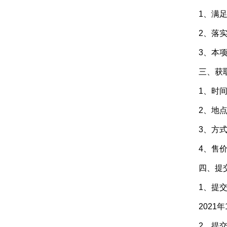
1、满足《
2、落实政
3、本项
三、获取
1、时间
2、地点：中央
3、方式
4、售价
四、提交
1、提交（
2021年1
2、提交