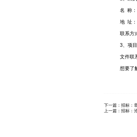
名 称：中
地 址：北
联系方式：详见h
3、项目
文件联系人及电
想要了解
下一篇：
招标：
上一篇：
招标：