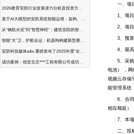
一、项目
2026教育安防行业发展潜力分析及投资方向研究
1、项目编号
基于AI大模型的安防系统智能运维：架构、应用与前瞻
2、项目名
从“钢筋水泥”到“智慧神经”：建筑安防的智能化变革
3、预算金
智能“犬”卫，护航全运：机器狗构建新型赛事安防体系
4、最高限
安防科技媒体a&s 重磅发布了2025年度“全球安防50强”榜单
5、采购需
成功案例：祝贺北京****工程有限公司成功办理安防工程企业资质一级
电池） ，
视频云存储
能管理系统
6、合同履
相应顺延）
7、本项目
二、投标