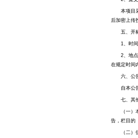
本项目采用
后加密上传
五、开
1、时间：2
2、地点：
在规定时间
六、公告
自本公告发
七、其他
（一）本项
告，栏目的
（二）供应