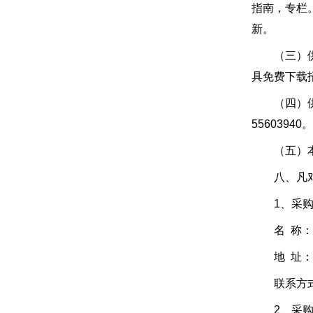
指南，专栏
新。
（三）供应商
具免费下载
（四）供应
55603940。
（五）本项
八、凡对本
1、采购
名 称：
地 址：北
联系方式：0
2、采购