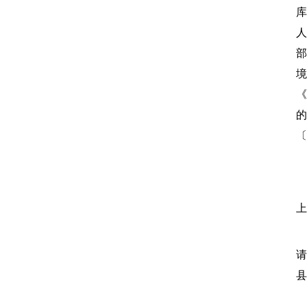
库
人
部
境
《
的
〔
时
上
地
请
县