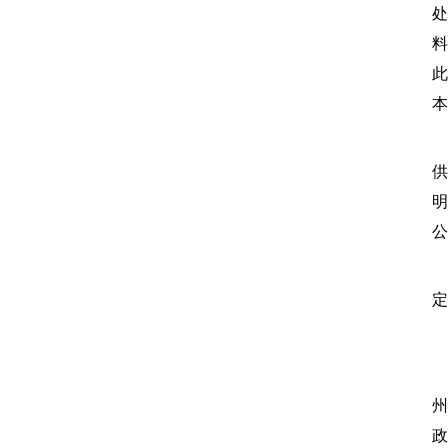
处
料
此
本
(
供
明
公
定
(
州
政