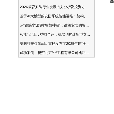
商
2026教育安防行业发展潜力分析及投资方向研究
基于AI大模型的安防系统智能运维：架构、应用与前瞻
项
从“钢筋水泥”到“智慧神经”：建筑安防的智能化变革
项
智能“犬”卫，护航全运：机器狗构建新型赛事安防体系
安防科技媒体a&s 重磅发布了2025年度“全球安防50强”榜单
预
成功案例：祝贺北京****工程有限公司成功办理安防工程企业资质一级
合
投
品