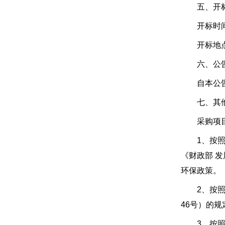
五、开标
开标时间： 
开标地点：
六、公告
自本公告
七、其他
采购项目
1、按照《
《财政部 
环保政策。
2、按照《
46号）的
3、按照《