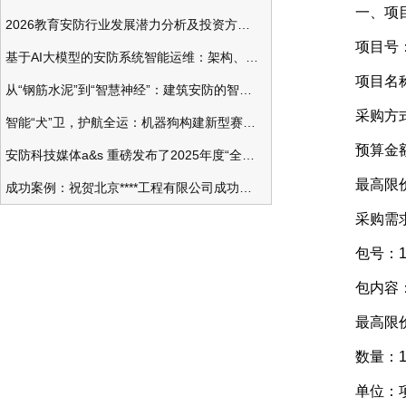
一、项目
2026教育安防行业发展潜力分析及投资方向研究
项目号：21C
基于AI大模型的安防系统智能运维：架构、应用与前瞻
项目名称：
从“钢筋水泥”到“智慧神经”：建筑安防的智能化变革
采购方式
智能“犬”卫，护航全运：机器狗构建新型赛事安防体系
预算金额：3
安防科技媒体a&s 重磅发布了2025年度“全球安防50强”榜单
最高限价：3
成功案例：祝贺北京****工程有限公司成功办理安防工程企业资质一级
采购需
包号：
包内容：万
最高限价：3
数量：
单位：