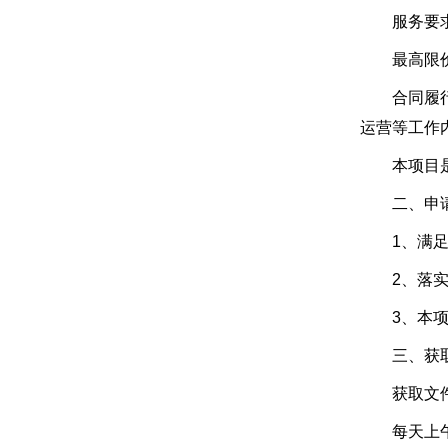
服务要求：
最高限价总计
合同履行期
运营等工作
本项目是
二、申请
1、满足《
2、落实政
3、本项
三、获取公
获取文件期限
每天上午09