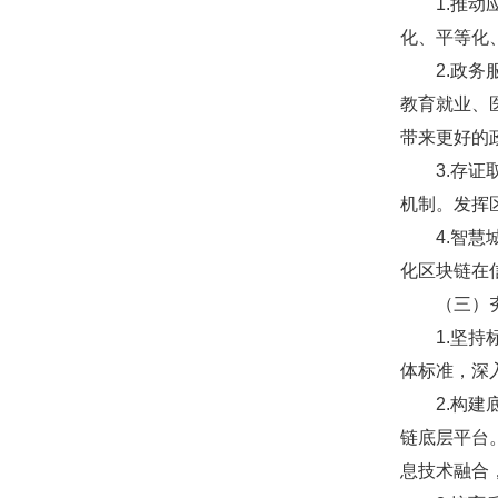
1.推动应
化、平等化
2.政务服
教育就业、
带来更好的
3.存证取
机制。发挥
4.智慧城
化区块链在
（三）夯
1.坚持标
体标准，深
2.构建底
链底层平台
息技术融合