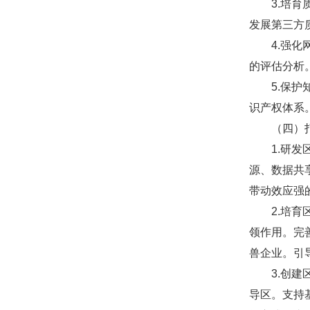
3.培育质
发展第三方
4.强化网
的评估分析
5.保护知
识产权体系
（四）打
1.研发区
源、数据共
带动效应强的
2.培育区
领作用。完
兽企业。引
3.创建区
导区。支持