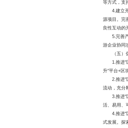
等方式，支
4.建立开
源项目。完
良性互动的
5.完善产
游企业协同
（五）促
1.推进“
升“平台+
2.推进“
流动，充分
3.推进“
活、易用、
4.推进“
式发展。探