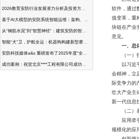
2026教育安防行业发展潜力分析及投资方向研究
软件，通过
值变革，重
基于AI大模型的安防系统智能运维：架构、应用与前瞻
块链在产业
从“钢筋水泥”到“智慧神经”：建筑安防的智能化变革
意见。
智能“犬”卫，护航全运：机器狗构建新型赛事安防体系
一、总体
安防科技媒体a&s 重磅发布了2025年度“全球安防50强”榜单
（一）指
成功案例：祝贺北京****工程有限公司成功办理安防工程企业资质一级
以习近平新
会精神，立
际竞争力的
壮大产业主
新一代信息
（二）基
应用牵引。
规模化的应
创新驱动。