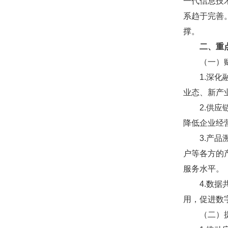
一代信息技
系趋于完善
撑。
二、重点
（一）赋
1.深化融
业态、新产
2.供应链
降低企业经
3.产品溯
户等各方的
服务水平。
4.数据共
用，促进数
（二）提