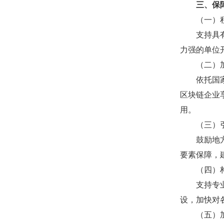
三、保障
（一）积
支持具有一
力强的单位
（二）加
依托国家产
区块链企业
用。
（三）引
鼓励地方立
要素保障，
（四）构
支持专业服
设，加快对
（五）加