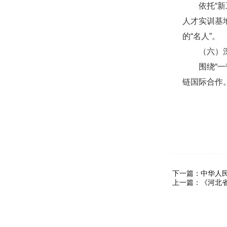
依托“新工
人才实训基
的“名人”。
（六）深
围绕“一带
链国际合作
下一篇：
中华人
上一篇：
《河北省