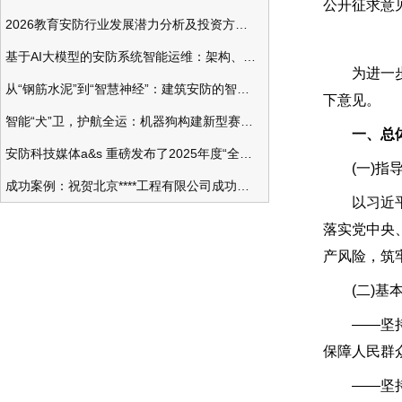
公开征求意
2026教育安防行业发展潜力分析及投资方向研究
基于AI大模型的安防系统智能运维：架构、应用与前瞻
为进一步加
从“钢筋水泥”到“智慧神经”：建筑安防的智能化变革
下意见。
智能“犬”卫，护航全运：机器狗构建新型赛事安防体系
一、总
安防科技媒体a&s 重磅发布了2025年度“全球安防50强”榜单
(一)指导
成功案例：祝贺北京****工程有限公司成功办理安防工程企业资质一级
以习近平新
落实党中央
产风险，筑
(二)基本
——坚持人
保障人民群
——坚持改