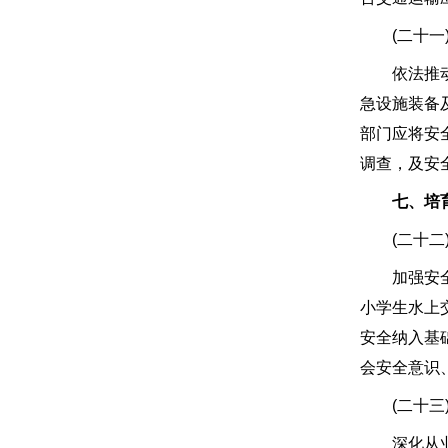
(二十一)
依法推动各
急设施装备
部门应将安
调查，及安
七、培
(二十二)
加强安全生
小学生水上
安全纳入基
会安全意识
(二十三)
深化从业人