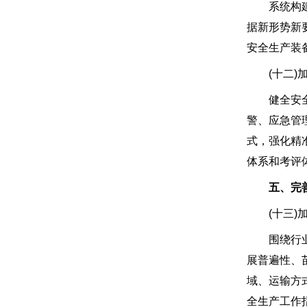
系统构建以
据新形势新
安全生产装
(十二)加
健全安全生
警、应急管
式，强化精
体系和考评
五、完善
(十三)加
围绕行业发
展普遍性、
域、运输方
全生产工作