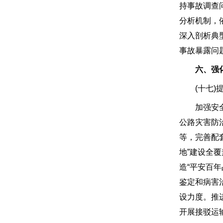
持事故调查
分析机制，
深入剖析典
事故暴露问
六、强
(十七)提
加强安全基
公路灾害防
等，完善配
地”建设全
造“平安百
鉴定和病害
设力度。推
开展接驳运