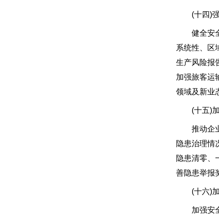
(十四)强
健全安全生
系统性、区
生产风险报
加强旅客运
领域及新业
(十五)加
推动企业建
隐患治理情
隐患清零、
善隐患举报
(十六)加
加强安全生