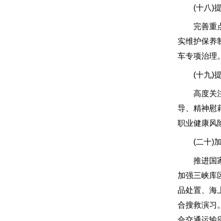
(十八)提
完善重点营
实维护保养
车专项治理
(十九)提
高度关注“
导、精神慰
职业健康风
(二十)加
推进国家级
加强三峡库
品处置、海
合搜救演习
合交通运输