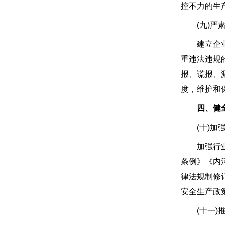
控不力的生
(九)严肃
建立企业生
重违法违规
报、谎报、
度，维护和
四、健
(十)加强
加强行业安
条例》《内
律法规制修
安全生产政
(十一)推