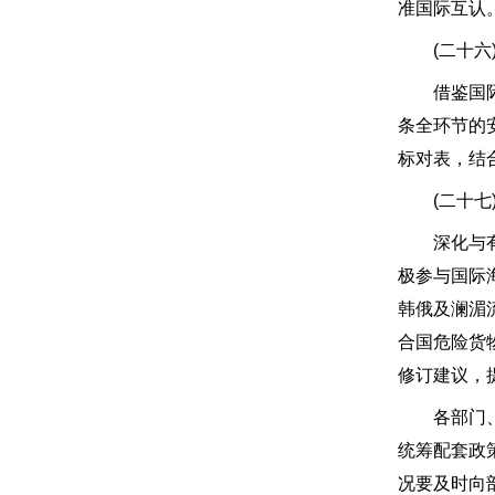
准国际互认
(二十六)
借鉴国际交
条全环节的
标对表，结
(二十七)
深化与有关
极参与国际
韩俄及澜湄
合国危险货
修订建议，
各部门、各
统筹配套政
况要及时向