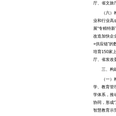
厅、省文旅
（六）构建
业和行业高
展“专精特
改造加快企
+供应链”的
培育150
厅、省发改
三、构建
（一）构建
学、教育管
学体系，推
协同，形成
智慧教育示