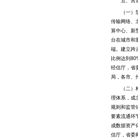
五、营造
（一）筑牢
传输网络、
算中心、新
台在城市和
端。建立跨
比例达到8
经信厅，省
局，各市、
（二）构建
理体系，成
规则和监管
要素流通环
成数据资产
信厅，省委