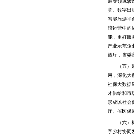
展等领域渗
竞、数字出
智能旅游平
馆运营中的
能，更好服
产业示范企
旅厅，省委
（五）建设
用，深化大
社保大数据
才供给和市
形成以社会
厅、省医保
（六）树立
字乡村协同