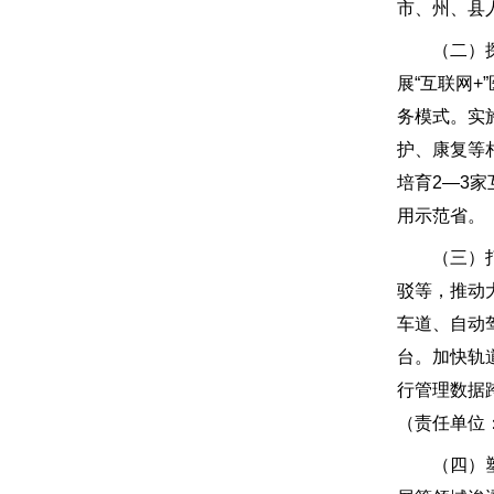
市、州、县
（二）探索
展“互联网
务模式。实
护、康复等
培育2—3
用示范省。
（三）打造
驳等，推动
车道、自动
台。加快轨
行管理数据
（责任单位
（四）塑造