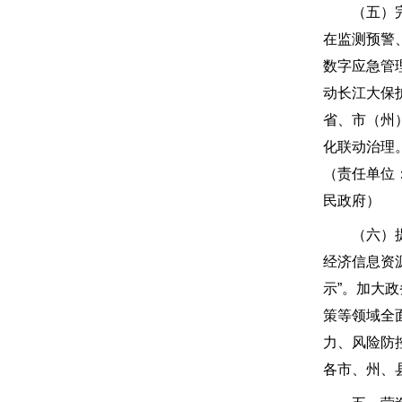
（五）完善
在监测预警
数字应急管
动长江大保
省、市（州
化联动治理
（责任单位
民政府）
（六）提升
经济信息资
示”。加大
策等领域全
力、风险防
各市、州、