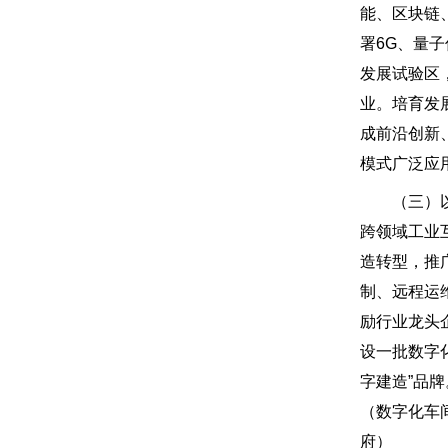
能、区块链
署6G、量
发展试验区
业。培育发展
成前沿创新
模式广泛应
（三）以数
跨领域工业
造转型，推
制、远程运
励行业龙头
设一批数字
字建造”品
（数字化车
府）