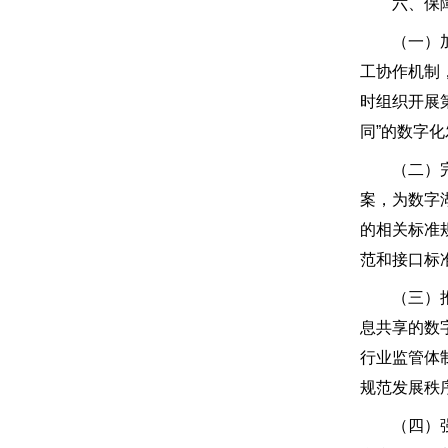
六、保障
（一）加强
工协作机制
时组织开展
同”的数字
（二）完善
案，为数字
的相关标准
范和接口标
（三）推动
息共享的数
行业监管体
规范发展秩
（四）强化