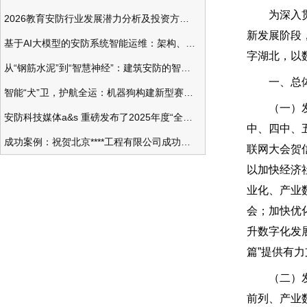
为深入贯彻
2026教育安防行业发展潜力分析及投资方向研究
新发展阶段
基于AI大模型的安防系统智能运维：架构、应用与前瞻
字湖北，以
从“钢筋水泥”到“智慧神经”：建筑安防的智能化变革
一、总体
智能“犬”卫，护航全运：机器狗构建新型赛事安防体系
（一）发展
安防科技媒体a&s 重磅发布了2025年度“全球安防50强”榜单
中、四中、
成功案例：祝贺北京****工程有限公司成功办理安防工程企业资质一级
联网大会贺
以加快经济
业化、产业
会；加快优
升数字化发
篇”提供有
（二）发展
前列、产业