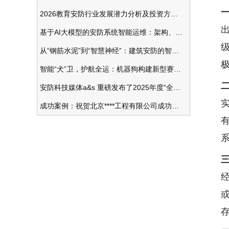
2026教育安防行业发展潜力分析及投资方向研究
基于AI大模型的安防系统智能运维：架构、应用与前瞻
从“钢筋水泥”到“智慧神经”：建筑安防的智能化变革
智能“犬”卫，护航全运：机器狗构建新型赛事安防体系
安防科技媒体a&s 重磅发布了2025年度“全球安防50强”榜单
成功案例：祝贺北京****工程有限公司成功办理安防工程企业资质一级